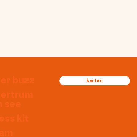
er buzz
karten
ertrum
 see
ess kit
eam