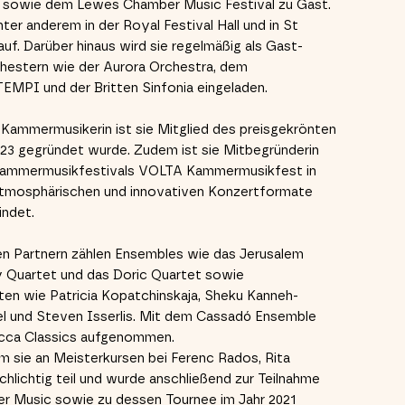
 sowie dem Lewes Chamber Music Festival zu Gast.
unter anderem in der Royal Festival Hall und in St
uf. Darüber hinaus wird sie regelmäßig als Gast-
hestern wie der Aurora Orchestra, dem
MPI und der Britten Sinfonia eingeladen.
e Kammermusikerin ist sie Mitglied des preisgekrönten
023 gegründet wurde. Zudem ist sie Mitbegründerin
 Kammermusikfestivals VOLTA Kammermusikfest in
 atmosphärischen und innovativen Konzertformate
indet.
hen Partnern zählen Ensembles wie das Jerusalem
y Quartet und das Doric Quartet sowie
ten wie Patricia Kopatchinskaja, Sheku Kanneh-
l und Steven Isserlis. Mit dem Cassadó Ensemble
ecca Classics aufgenommen.
m sie an Meisterkursen bei Ferenc Rados, Rita
hlichtig teil und wurde anschließend zur Teilnahme
 Music sowie zu dessen Tournee im Jahr 2021