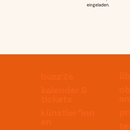
eingeladen.
üb
buzz'26
ob
kalender &
am
tickets
pr
künstler*inn
en
t