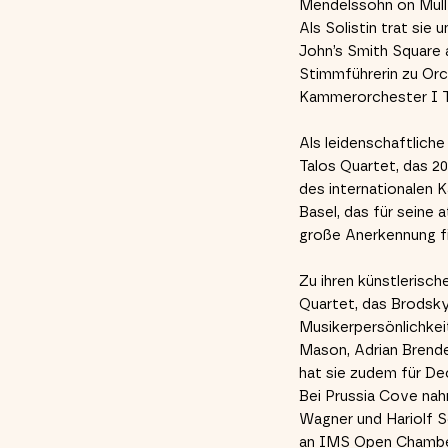
Mendelssohn on Mull
Als Solistin trat sie 
John’s Smith Square a
Stimmführerin zu Orc
Kammerorchester I TE
Als leidenschaftlich
Talos Quartet, das 2
des internationalen
Basel, das für seine
große Anerkennung f
Zu ihren künstlerisc
Quartet, das Brodsk
Musikerpersönlichkei
Mason, Adrian Brende
hat sie zudem für D
Bei Prussia Cove nah
Wagner und Hariolf Sc
an IMS Open Chamber