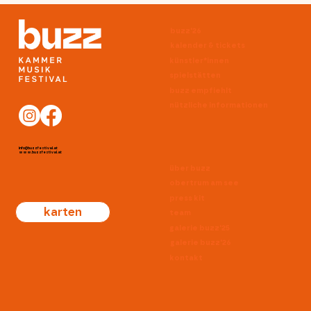
buzz'26
kalender & tickets
künstler*innen
spielstätten
buzz empfiehlt
nützliche informationen
info@buzzfestival.at
www.buzzfestival.at
über buzz
obertrum am see
press kit
karten
team
galerie buzz'25
galerie buzz'26
kontakt