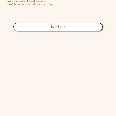
so, 26.04. abschlusskonzert
19.00 "la valse", pfarrkirche obertrum
karten