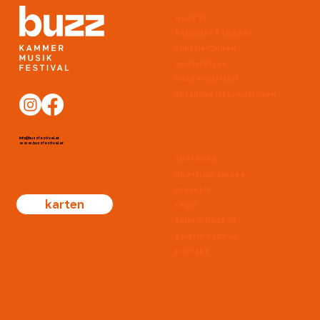
buzz'26
kalender & tickets
künstler*innen
spielstätten
buzz empfiehlt
nützliche informationen
info@buzzfestival.at
www.buzzfestival.at
über buzz
obertrum am see
press kit
karten
team
galerie buzz'25
galerie buzz'26
kontakt