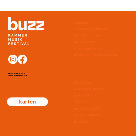
buzz'26
kalender & tickets
künstler*innen
spielstätten
buzz empfiehlt
nützliche informationen
info@buzzfestival.at
www.buzzfestival.at
über buzz
obertrum am see
press kit
karten
team
galerie buzz'25
galerie buzz'26
kontakt